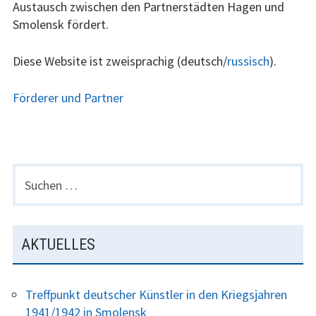
Austausch zwischen den Partnerstädten Hagen und
Y
Smolensk fördert.
Finanzen
M
E
Förderer
Diese Website ist zweisprachig (deutsch/
russisch
).
N
Interna
U
Förderer und Partner
Jubiläum 2015 –
Dokumentation
Programm
S
F
u
R
2021
c
O
h
N
2020
e
AKTUELLES
T
n
2019
P
n
Treffpunkt deutscher Künstler in den Kriegsjahren
A
a
2018
1941/1942 in Smolensk
c