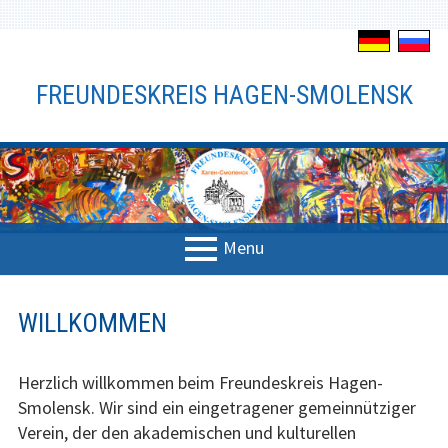
S
k
FREUNDESKREIS HAGEN-SMOLENSK
i
p
t
o
c
o
n
Menu
t
P
e
Verein
n
R
WILLKOMMEN
t
Der Verein
I
M
Herzlich willkommen beim Freundeskreis Hagen-
Vorstand
A
Smolensk. Wir sind ein eingetragener gemeinnütziger
Verein, der den akademischen und kulturellen
R
Satzung