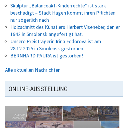
G
Skulptur „Balanceakt-Kinderrechte“ ist stark
h
2017
E
beschädigt – Stadt Hagen kommt ihren Pflichten
:
S
nur zögerlich nach
Archiv
I
Holzschnitt des Künstlers Herbert Viseneber, den er
D
Projekte
1942 in Smolensk angefertigt hat.
Unsere Preisträgerin Irina Fedorova ist am
E
Bildung
28.12.2025 in Smolensk gestorben
B
BERNHARD PAURA ist gestorben!
A
Akademischer Austausch
R
Alle aktuellen Nachrichten
BalanceAkt Kinderrechte
Lau.kela Journalistenpreis
ONLINE-AUSSTELLUNG
Ruhr.2010: Wo ist Zuhause?
Kunst
Bildende Kunst